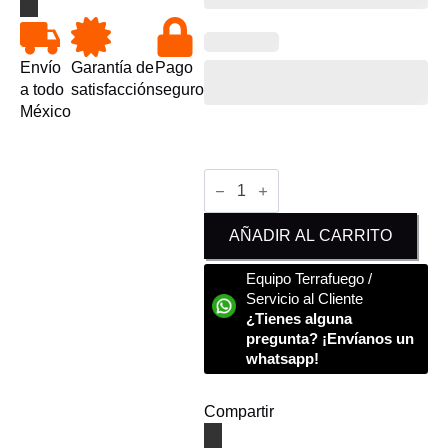
Envío
Garantía de
Pago
a todo
satisfacción
seguro
México
Licor
Maracuyá
Terrafuego
Personalizable
AÑADIR AL CARRITO
250ml
cantidad
Equipo Terrafuego /
Servicio al Cliente
¿Tienes alguna
pregunta? ¡Envíanos un
whatsapp!
Compartir