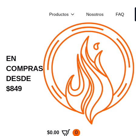
Productos
Nosotros
FAQ
EN
CONTACTO
COMPRAS
Déjanos un mensaje y nos comunicaremos
DESDE
contigo lo antes posible
$849
$
0.00
0