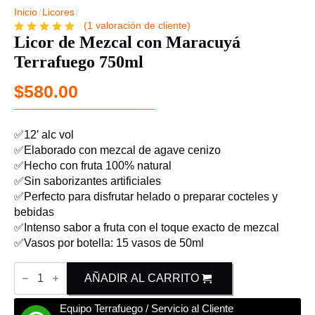
Inicio
Licores
(
1
valoración de cliente)
Licor de Mezcal con Maracuyá
Terrafuego 750ml
$
580.00
✅12′ alc vol
✅Elaborado con mezcal de agave cenizo
✅Hecho con fruta 100% natural
✅Sin saborizantes artificiales
✅Perfecto para disfrutar helado o preparar cocteles y
bebidas
✅Intenso sabor a fruta con el toque exacto de mezcal
✅Vasos por botella: 15 vasos de 50ml
Licor
de
AÑADIR AL CARRITO
Mezcal
con
Equipo Terrafuego / Servicio al Cliente
Maracuyá