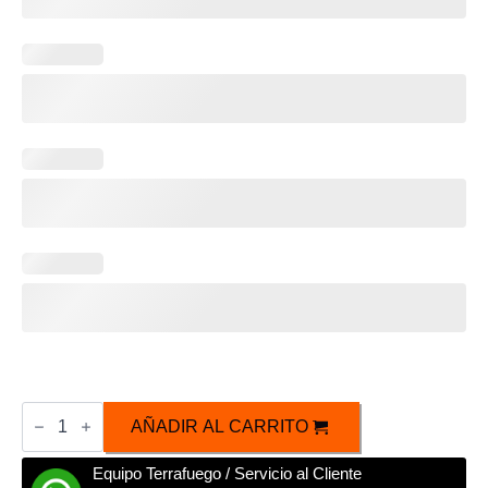
Caja
Personalizable
AÑADIR AL CARRITO
Mezcal
Reposado
Equipo Terrafuego / Servicio al Cliente
Terrafuego